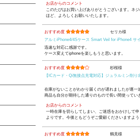
お店からのコメント
このたびはお買い上げありがとうございます。ネジ
ほど、よろしくお願いいたします。
おすすめ度
セリカ様
アルミiPhone4/4Sケース Smart Veil for iPh
迅速な対応に感謝です。
ケース変えてiphoneを楽しもうと思います。
おすすめ度
杉桜様
【ICカード・Qi無接点充電対応】ジュラルミン削り出し iPho
在庫がないことがわかり届くのが遅れましたが逐一
商品も自分が期待した通りのもので長い間使ってい
お店からのコメント
一時在庫を切らしてしまい、ご迷惑をおかけして申
よりです。今後ともどうぞご愛顧くださいますよう
おすすめ度
鶴見様