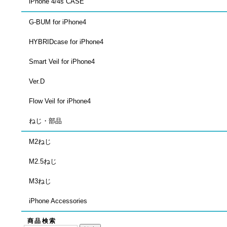
iPhone 4/4s CASE
G-BUM for iPhone4
HYBRIDcase for iPhone4
Smart Veil for iPhone4
Ver.D
Flow Veil for iPhone4
ねじ・部品
M2ねじ
M2.5ねじ
M3ねじ
iPhone Accessories
商品検索