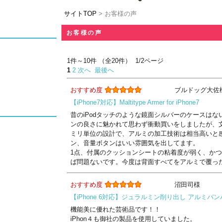
サイトTOP
> お客様の声
お客様の声
1件～10件 （全20件） 1/2ページ
1
2
次へ
最後へ
おすすめ度
ブルドッグ大佐
【iPhone7対応】Maltitype Armer for iPhone7
昔のiPodタッチのような鏡面シルバーのケースは
ンの良さに魅かれて思わず衝動買いをしましたが、
ミリ単位の設計で、アルミの加工技術は相当高いと感じ
ン、音量ボタンはいい雰囲気を出してます。
1点、付属のクッションシートの粘着度が弱く、か
ば問題ないです。今度は背面すべてをアルミで覆っ
おすすめ度
沼田司様
【iPhone 6対応】ジュラルミン削り出し アルミバンパ
機能美に優れた芸術品です！！
iPhon４も御社の製品を使用していました。