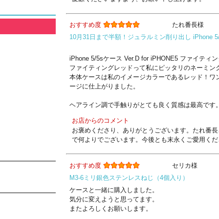
おすすめ度
たれ番長様
10月31日まで半額！ジュラルミン削り出し iPhone 5/
iPhone 5/5sケース Ver.D for iPHONE5 
ファイティングレッドって私にピッタリのネーミン
本体ケースは私のイメージカラーであるレッド！ワン
ージに仕上がりました。
ヘアライン調で手触りがとても良く質感は最高です
お店からのコメント
お褒めくださり、ありがとうございます。たれ番長さ
で何よりでございます。今後とも末永くご愛用くだ
おすすめ度
セリカ様
M3-6ミリ銀色ステンレスねじ（4個入り）
ケースと一緒に購入しました。
気分に変えようと思ってます。
またよろしくお願いします。