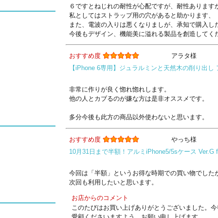
６ですとねじれの耐性が心配ですが、耐性あります
私としてはストラップ用の穴があると助かります、
また、電波の入りは悪くなりましが、承知で購入し
今後もデザイン、機能美に溢れる製品を創造してく
おすすめ度
アラタ様
【iPhone 6専用】ジュラルミンと天然木の削り出し ア
非常に作りが良く惚れ惚れします。
他の人とカブるのが嫌な方は是非オススメです。
多分今後も此方の商品以外使わないと思います。
おすすめ度
やっち様
10月31日まで半額！アルミiPhone5/5sケース Ver.G 
今回は「半額」というお得な時期での買い物でした
次回も利用したいと思います。
お店からのコメント
このたびはお買い上げありがとうございました。今
愛顧くださいますよう、お願い申し上げます。