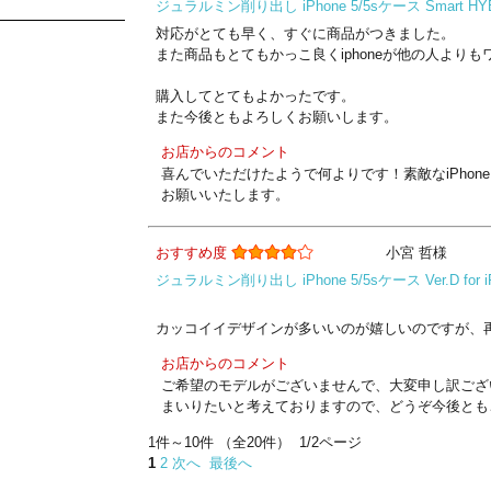
ジュラルミン削り出し iPhone 5/5sケース Smart HYB
対応がとても早く、すぐに商品がつきました。
また商品もとてもかっこ良くiphoneが他の人より
購入してとてもよかったです。
また今後ともよろしくお願いします。
お店からのコメント
喜んでいただけたようで何よりです！素敵なiPho
お願いいたします。
おすすめ度
小宮 哲様
ジュラルミン削り出し iPhone 5/5sケース Ver.D 
カッコイイデザインが多いいのが嬉しいのですが、
お店からのコメント
ご希望のモデルがございませんで、大変申し訳ござ
まいりたいと考えておりますので、どうぞ今後とも
1件～10件 （全20件） 1/2ページ
1
2
次へ
最後へ