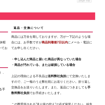
page top
返品・交換について
商品には万全を期しておりますが、万が一下記のような場
休暇
合には、お手数ですが
商品到着後7日以内
にメール・電話に
いてお
てお申し出ください。
・申し込んだ商品と届いた商品が異なっていた場合
・商品が汚れている、または破損している場合
）、
上記の理由による不良品は
送料弊社負担
にて交換いたしま
すので、ご一報のうえ弊社宛にお送りください。折り返し
交換品をお送りいたします。また、返品につきましても
手
る手
数料弊社負担
でお手続きいたします。
この際受領される”送り状の控え”は必ず保管ください。紛失