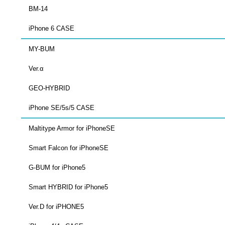
BM-14
iPhone 6 CASE
MY-BUM
Ver.α
GEO-HYBRID
iPhone SE/5s/5 CASE
Maltitype Armor for iPhoneSE
Smart Falcon for iPhoneSE
G-BUM for iPhone5
Smart HYBRID for iPhone5
Ver.D for iPHONE5